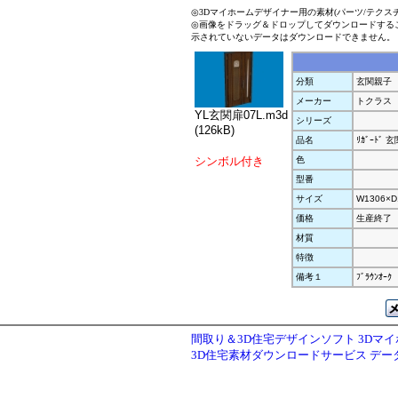
◎3Dマイホームデザイナー用の素材(パーツ/テクス
◎画像をドラッグ＆ドロップしてダウンロードする
示されていないデータはダウンロードできません。
分類
玄関親子
メーカー
トクラス
YL玄関扉07L.m3d
シリーズ
(126kB)
品名
ﾘｶﾞｰﾄﾞ 玄
シンボル付き
色
型番
サイズ
W1306×D
価格
生産終了
材質
特徴
備考１
ﾌﾞﾗｳﾝｵｰｸ
間取り＆3D住宅デザインソフト 3Dマ
3D住宅素材ダウンロードサービス デ