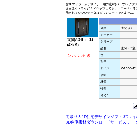
◎3Dマイホームデザイナー用の素材(パーツ/テクス
◎画像をドラッグ＆ドロップしてダウンロードする
示されていないデータはダウンロードできません。
分類
玄関親子
メーカー
玄関A04L.m3d
シリーズ
(43kB)
品名
玄関ﾄﾞｱ(親
シンボル付き
色
型番
サイズ
W1500×D1
価格
材質
特徴
備考１
間取り＆3D住宅デザインソフト 3Dマ
3D住宅素材ダウンロードサービス デ