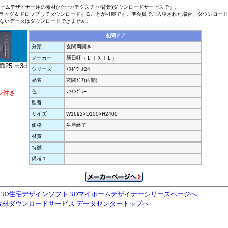
ホームデザイナー用の素材(パーツ/テクスチャ/背景)ダウンロードサービスです。
ラッグ＆ドロップしてダウンロードすることが可能です。準会員でご入場された場合、ダウンロー
ないデータはダウンロードできません。
玄関ドア
分類
玄関両開き
メーカー
新日軽（ＬＩＸＩＬ）
25.m3d
シリーズ
ｴｽﾎﾟﾜｰﾙ24
品名
玄関ﾄﾞｱ(両開)
ル付き
色
ﾌｧｲﾝｸﾞﾚｰ
型番
サイズ
W1692×D100×H2400
価格
生産終了
材質
特徴
備考１
3D住宅デザインソフト 3Dマイホームデザイナーシリーズページへ
素材ダウンロードサービス データセンタートップへ