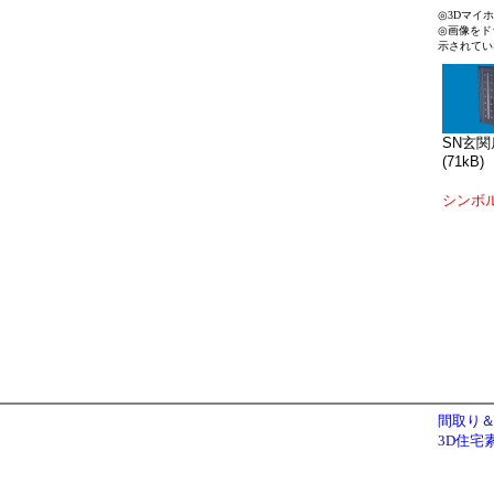
◎3Dマイ
◎画像をド
示されてい
SN玄関扉
(71kB)
シンボ
間取り＆
3D住宅