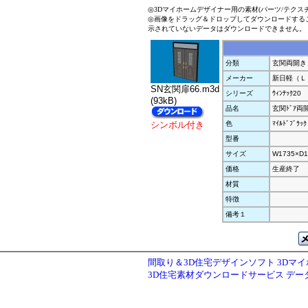
◎3Dマイホームデザイナー用の素材(パーツ/テクス
◎画像をドラッグ＆ドロップしてダウンロードする
示されていないデータはダウンロードできません。
分類
玄関両開き
メーカー
新日軽（Ｌ
SN玄関扉66.m3d
シリーズ
ｳｨﾝﾃｯｸ20
(93kB)
品名
玄関ﾄﾞｱ両
シンボル付き
色
ﾏｲﾙﾄﾞﾌﾞﾗｯｸ
型番
サイズ
W1735×D1
価格
生産終了
材質
特徴
備考１
間取り＆3D住宅デザインソフト 3Dマ
3D住宅素材ダウンロードサービス デ