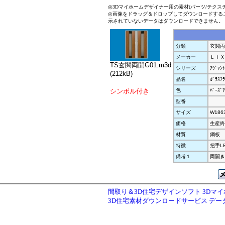
◎3Dマイホームデザイナー用の素材(パーツ/テクス
◎画像をドラッグ＆ドロップしてダウンロードする
示されていないデータはダウンロードできません。
分類
玄関両
メーカー
ＬＩＸ
TS玄関両開G01.m3d
シリーズ
ｱｳﾞｧﾝﾄ
(212kB)
品名
ｶﾞﾗｽﾌ
シンボル付き
色
ﾊﾞｰｽﾞｱ
型番
サイズ
W186
価格
生産終
材質
鋼板
特徴
把手L
備考１
両開き
間取り＆3D住宅デザインソフト 3Dマ
3D住宅素材ダウンロードサービス デ