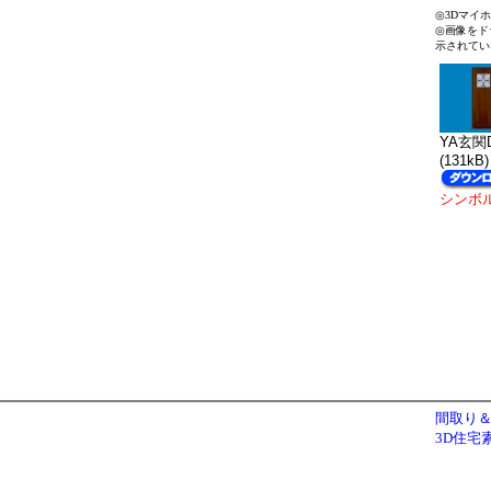
◎3Dマイ
◎画像をド
示されてい
YA玄関D
(131kB)
シンボ
間取り＆
3D住宅