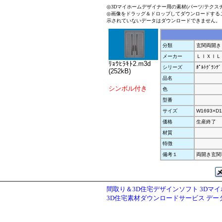
◎3Dマイホームデザイナー用の素材(パーツ/テクス
◎画像をドラッグ＆ドロップしてダウンロードする
示されていないデータはダウンロードできません。
分類
玄関両開き
メーカー
ＬＩＸＩＬ
ﾘｮｳﾋﾗｷﾄ2.m3d
シリーズ
ﾎﾟﾙﾄｸﾞﾗﾝﾃﾞ
(252kB)
品名
シンボル付き
色
型番
サイズ
W1693×D1
価格
生産終了
材質
特徴
備考１
両開き玄関ﾄﾞ
間取り＆3D住宅デザインソフト 3Dマ
3D住宅素材ダウンロードサービス デ