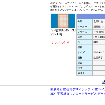
◎3Dマイホームデザイナー用の素材(パーツ/テクス
◎画像をドラッグ＆ドロップしてダウンロードする
示されていないデータはダウンロードできません。
分類
玄関引違
メーカー
新日軽（
SN玄関A045.m3d
シリーズ
ｴﾚｽﾀｰ断熱
(156kB)
品名
F型 K4仕
シンボル付き
色
栂柾
型番
サイズ
W1694×D
価格
生産終了
材質
特徴
備考１
間取り＆3D住宅デザインソフト 3Dマ
3D住宅素材ダウンロードサービス デ