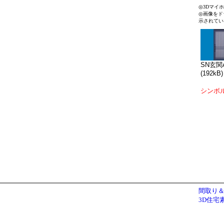
◎3Dマイ
◎画像をド
示されてい
SN玄関A
(192kB)
シンボ
間取り＆
3D住宅