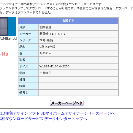
ホームデザイナー用の素材(パーツ/テクスチャ/背景)ダウンロードサービスです。
ラッグ＆ドロップしてダウンロードすることが可能です。準会員でご入場された場合、ダウンロー
ないデータはダウンロードできません。
玄関ドア
分類
玄関引違
メーカー
新日軽（ＬＩＸＩＬ）
048.m3d
シリーズ
ｴﾚｽﾀｰ断熱
品名
C型 K4仕様
ル付き
色
ﾌｧｲﾝｸﾞﾚｰ
型番
サイズ
W1694×D100×H2250
価格
生産終了
材質
特徴
備考１
3D住宅デザインソフト 3Dマイホームデザイナーシリーズページへ
素材ダウンロードサービス データセンタートップへ