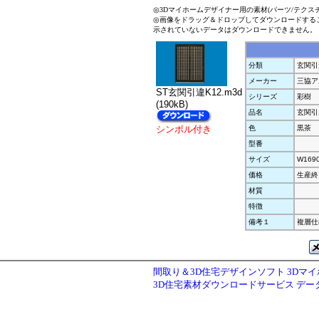
◎3Dマイホームデザイナー用の素材(パーツ/テクス
◎画像をドラッグ＆ドロップしてダウンロードする
示されていないデータはダウンロードできません。
分類
玄関引
メーカー
三協ア
ST玄関引違K12.m3d
シリーズ
彩樹
(190kB)
品名
玄関引
シンボル付き
色
黒茶
型番
サイズ
W169
価格
生産終
材質
特徴
備考１
複層仕
間取り＆3D住宅デザインソフト 3Dマ
3D住宅素材ダウンロードサービス デ