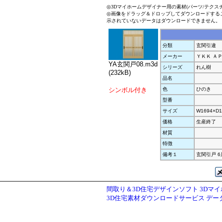
◎3Dマイホームデザイナー用の素材(パーツ/テクス
◎画像をドラッグ＆ドロップしてダウンロードする
示されていないデータはダウンロードできません。
分類
玄関引違
メーカー
ＹＫＫ Ａ
YA玄関戸08.m3d
シリーズ
れん樹
(232kB)
品名
シンボル付き
色
ひのき
型番
サイズ
W1694×D1
価格
生産終了
材質
特徴
備考１
玄関引戸 6
間取り＆3D住宅デザインソフト 3Dマ
3D住宅素材ダウンロードサービス デ