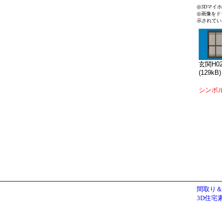
◎3Dマイ
◎画像をド
示されてい
玄関H02
(129kB)
シンボ
間取り＆
3D住宅