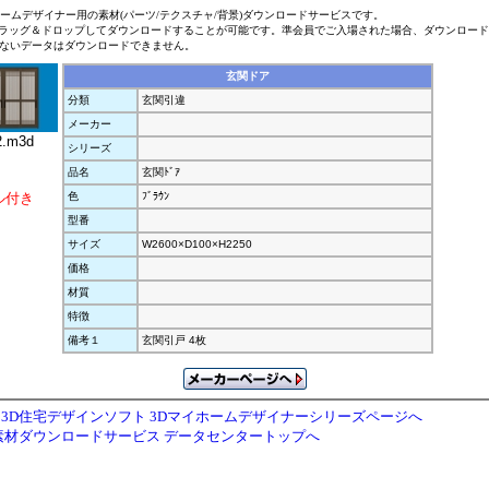
ホームデザイナー用の素材(パーツ/テクスチャ/背景)ダウンロードサービスです。
ラッグ＆ドロップしてダウンロードすることが可能です。準会員でご入場された場合、ダウンロー
ないデータはダウンロードできません。
玄関ドア
分類
玄関引違
メーカー
.m3d
シリーズ
品名
玄関ﾄﾞｱ
ル付き
色
ﾌﾞﾗｳﾝ
型番
サイズ
W2600×D100×H2250
価格
材質
特徴
備考１
玄関引戸 4枚
3D住宅デザインソフト 3Dマイホームデザイナーシリーズページへ
素材ダウンロードサービス データセンタートップへ