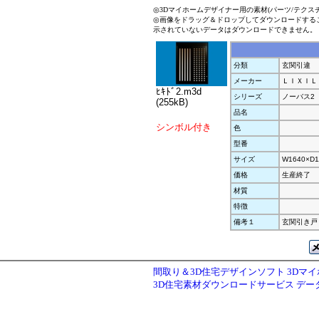
◎3Dマイホームデザイナー用の素材(パーツ/テクス
◎画像をドラッグ＆ドロップしてダウンロードする
示されていないデータはダウンロードできません。
分類
玄関引違
メーカー
ＬＩＸＩＬ
ﾋｷﾄﾞ2.m3d
シリーズ
ノーバス2
(255kB)
品名
シンボル付き
色
型番
サイズ
W1640×D1
価格
生産終了
材質
特徴
備考１
玄関引き戸 
間取り＆3D住宅デザインソフト 3Dマ
3D住宅素材ダウンロードサービス デ