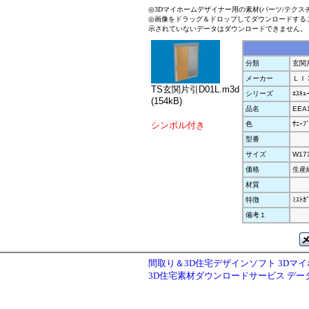
◎3Dマイホームデザイナー用の素材(パーツ/テクス
◎画像をドラッグ＆ドロップしてダウンロードする
示されていないデータはダウンロードできません。
分類
玄関
メーカー
ＬＩ
TS玄関片引D01L.m3d
シリーズ
ｴｽｷｭ
(154kB)
品名
EEA
シンボル付き
色
ｻﾆｰﾌ
型番
サイズ
W17
価格
生産
材質
特徴
ﾐｽﾄｶ
備考１
間取り＆3D住宅デザインソフト 3Dマ
3D住宅素材ダウンロードサービス デ