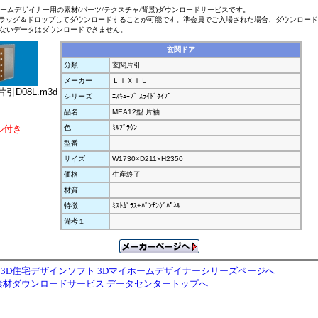
ホームデザイナー用の素材(パーツ/テクスチャ/背景)ダウンロードサービスです。
ラッグ＆ドロップしてダウンロードすることが可能です。準会員でご入場された場合、ダウンロー
ないデータはダウンロードできません。
玄関ドア
分類
玄関片引
メーカー
ＬＩＸＩＬ
引D08L.m3d
シリーズ
ｴｽｷｭｰﾌﾞ ｽﾗｲﾄﾞﾀｲﾌﾟ
品名
MEA12型 片袖
ル付き
色
ﾐﾙﾌﾞﾗｳﾝ
型番
サイズ
W1730×D211×H2350
価格
生産終了
材質
特徴
ﾐｽﾄｶﾞﾗｽ+ﾊﾟﾝﾁﾝｸﾞﾊﾟﾈﾙ
備考１
3D住宅デザインソフト 3Dマイホームデザイナーシリーズページへ
素材ダウンロードサービス データセンタートップへ