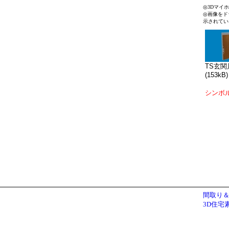
◎3Dマイ
◎画像をド
示されてい
TS玄関片
(153kB)
シンボ
間取り＆
3D住宅