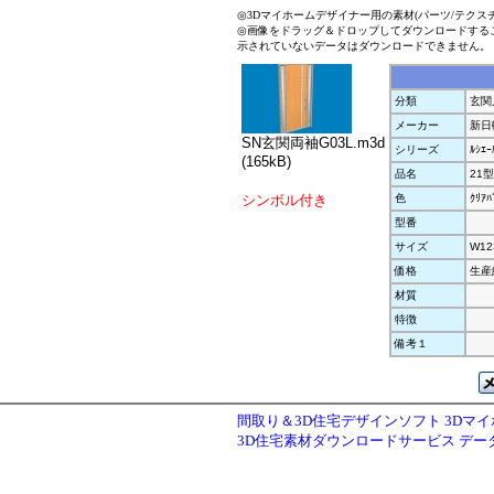
◎3Dマイホームデザイナー用の素材(パーツ/テクス
◎画像をドラッグ＆ドロップしてダウンロードする
示されていないデータはダウンロードできません。
分類
玄関
メーカー
新日
SN玄関両袖G03L.m3d
シリーズ
ﾙｼｴｰ
(165kB)
品名
21型
シンボル付き
色
ｸﾘｱﾊ
型番
サイズ
W12
価格
生産
材質
特徴
備考１
間取り＆3D住宅デザインソフト 3Dマ
3D住宅素材ダウンロードサービス デ