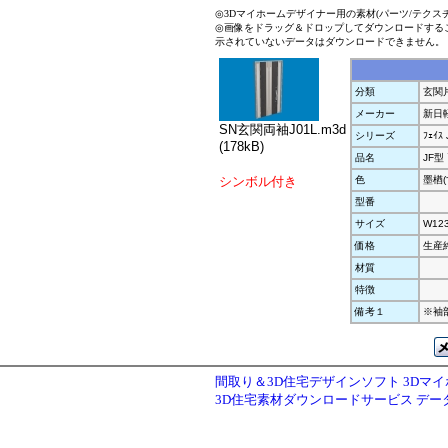
◎3Dマイホームデザイナー用の素材(パーツ/テクス
◎画像をドラッグ＆ドロップしてダウンロードする
示されていないデータはダウンロードできません。
分類
玄関
メーカー
新日
SN玄関両袖J01L.m3d
シリーズ
ﾌｪｲｽ 
(178kB)
品名
JF型
シンボル付き
色
墨楢(
型番
サイズ
W12
価格
生産
材質
特徴
備考１
※袖
間取り＆3D住宅デザインソフト 3Dマ
3D住宅素材ダウンロードサービス デ