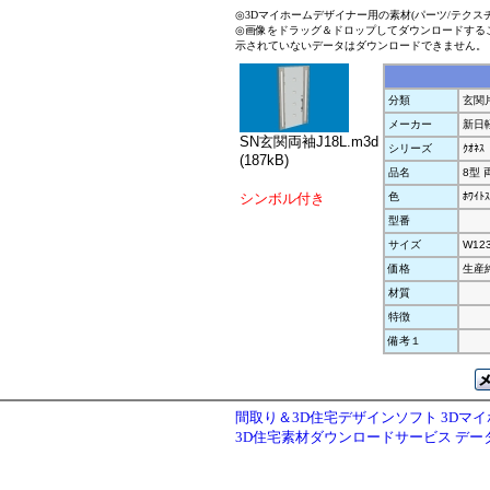
◎3Dマイホームデザイナー用の素材(パーツ/テクス
◎画像をドラッグ＆ドロップしてダウンロードする
示されていないデータはダウンロードできません。
分類
玄関
メーカー
新日
SN玄関両袖J18L.m3d
シリーズ
ｸｵﾈｽ
(187kB)
品名
8型 
シンボル付き
色
ﾎﾜｲﾄｽ
型番
サイズ
W12
価格
生産
材質
特徴
備考１
間取り＆3D住宅デザインソフト 3Dマ
3D住宅素材ダウンロードサービス デ