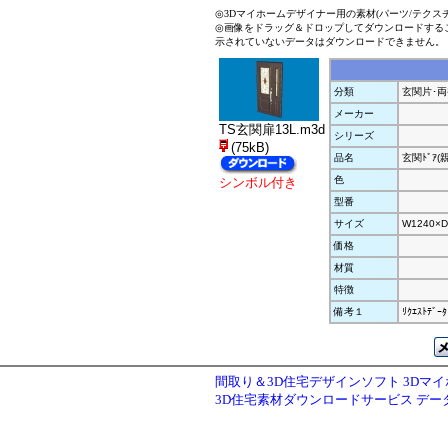
◎3Dマイホームデザイナー用の素材(パーツ/テクス
◎画像をドラッグ＆ドロップしてダウンロードする
示されていないデータはダウンロードできません。
分類
玄関片･両
メーカー
TS玄関扉13L.m3d
シリーズ
(75kB)
品名
玄関ﾄﾞｱ(
色
シンボル付き
型番
サイズ
W1240×D
価格
材質
特徴
備考１
ﾘｸｴｽﾄﾃﾞｰﾀ
間取り＆3D住宅デザインソフト 3Dマ
3D住宅素材ダウンロードサービス デ