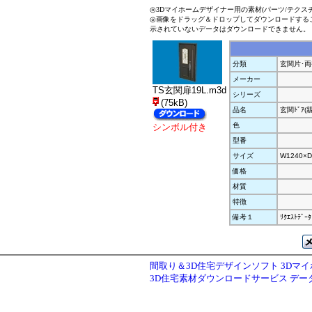
◎3Dマイホームデザイナー用の素材(パーツ/テクス
◎画像をドラッグ＆ドロップしてダウンロードする
示されていないデータはダウンロードできません。
分類
玄関片･両
メーカー
TS玄関扉19L.m3d
シリーズ
(75kB)
品名
玄関ﾄﾞｱ(
色
シンボル付き
型番
サイズ
W1240×D
価格
材質
特徴
備考１
ﾘｸｴｽﾄﾃﾞｰﾀ
間取り＆3D住宅デザインソフト 3Dマ
3D住宅素材ダウンロードサービス デ