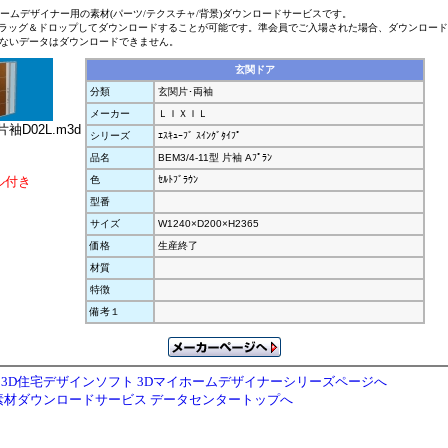
ホームデザイナー用の素材(パーツ/テクスチャ/背景)ダウンロードサービスです。
ラッグ＆ドロップしてダウンロードすることが可能です。準会員でご入場された場合、ダウンロー
ないデータはダウンロードできません。
玄関ドア
分類
玄関片･両袖
メーカー
ＬＩＸＩＬ
袖D02L.m3d
シリーズ
ｴｽｷｭｰﾌﾞ ｽｲﾝｸﾞﾀｲﾌﾟ
品名
BEM3/4-11型 片袖 Aﾌﾟﾗﾝ
ル付き
色
ｾﾙﾄﾌﾞﾗｳﾝ
型番
サイズ
W1240×D200×H2365
価格
生産終了
材質
特徴
備考１
3D住宅デザインソフト 3Dマイホームデザイナーシリーズページへ
素材ダウンロードサービス データセンタートップへ