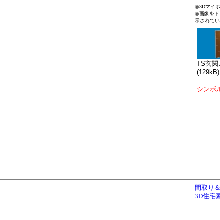
◎3Dマイ
◎画像をド
示されてい
TS玄関片
(129kB)
シンボ
間取り＆
3D住宅