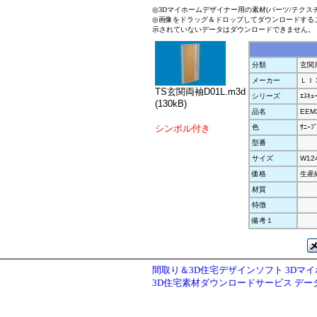
◎3Dマイホームデザイナー用の素材(パーツ/テクス
◎画像をドラッグ＆ドロップしてダウンロードする
示されていないデータはダウンロードできません。
分類
玄関
メーカー
ＬＩ
TS玄関両袖D01L.m3d
シリーズ
ｴｽｷｭ
(130kB)
品名
EEM3
シンボル付き
色
ｻﾆｰﾌ
型番
サイズ
W12
価格
生産
材質
特徴
備考１
間取り＆3D住宅デザインソフト 3Dマ
3D住宅素材ダウンロードサービス デ