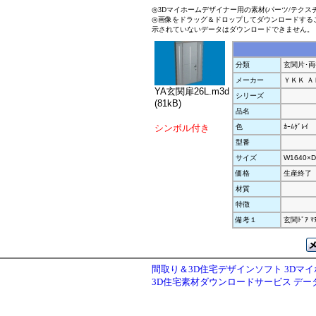
◎3Dマイホームデザイナー用の素材(パーツ/テクス
◎画像をドラッグ＆ドロップしてダウンロードする
示されていないデータはダウンロードできません。
分類
玄関片･両
メーカー
ＹＫＫ Ａ
YA玄関扉26L.m3d
シリーズ
(81kB)
品名
シンボル付き
色
ｶｰﾑｸﾞﾚｲ
型番
サイズ
W1640×D
価格
生産終了
材質
特徴
備考１
玄関ﾄﾞｱ ﾏ
間取り＆3D住宅デザインソフト 3Dマ
3D住宅素材ダウンロードサービス デ