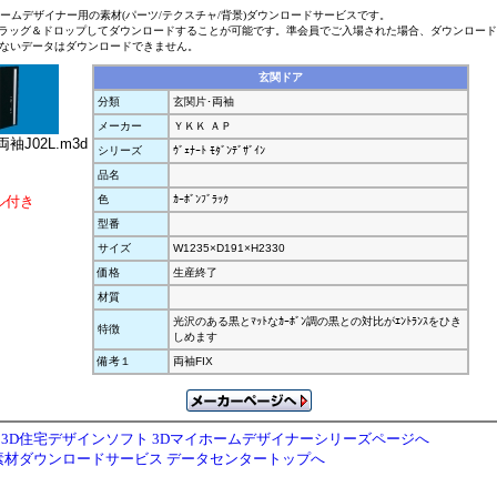
ホームデザイナー用の素材(パーツ/テクスチャ/背景)ダウンロードサービスです。
ラッグ＆ドロップしてダウンロードすることが可能です。準会員でご入場された場合、ダウンロー
ないデータはダウンロードできません。
玄関ドア
分類
玄関片･両袖
メーカー
ＹＫＫ ＡＰ
袖J02L.m3d
シリーズ
ｳﾞｪﾅｰﾄ ﾓﾀﾞﾝﾃﾞｻﾞｲﾝ
品名
ル付き
色
ｶｰﾎﾞﾝﾌﾞﾗｯｸ
型番
サイズ
W1235×D191×H2330
価格
生産終了
材質
光沢のある黒とﾏｯﾄなｶｰﾎﾞﾝ調の黒との対比がｴﾝﾄﾗﾝｽをひき
特徴
しめます
備考１
両袖FIX
3D住宅デザインソフト 3Dマイホームデザイナーシリーズページへ
素材ダウンロードサービス データセンタートップへ