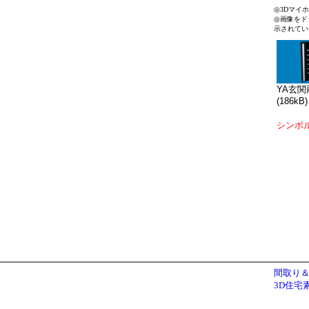
◎3Dマイ
◎画像をド
示されてい
YA玄関両
(186kB)
シンボ
間取り＆
3D住宅