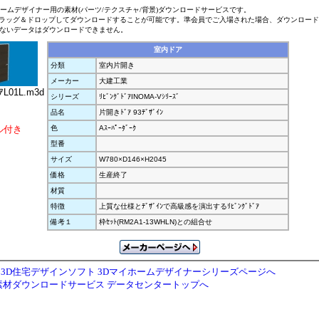
ホームデザイナー用の素材(パーツ/テクスチャ/背景)ダウンロードサービスです。
ラッグ＆ドロップしてダウンロードすることが可能です。準会員でご入場された場合、ダウンロー
ないデータはダウンロードできません。
室内ドア
分類
室内片開き
メーカー
大建工業
L01L.m3d
シリーズ
ﾘﾋﾞﾝｸﾞﾄﾞｱINOMA-Vｼﾘｰｽﾞ
品名
片開きﾄﾞｱ 93ﾃﾞｻﾞｲﾝ
ル付き
色
Aｽｰﾊﾟｰﾀﾞｰｸ
型番
サイズ
W780×D146×H2045
価格
生産終了
材質
特徴
上質な仕様とﾃﾞｻﾞｲﾝで高級感を演出するﾘﾋﾞﾝｸﾞﾄﾞｱ
備考１
枠ｾｯﾄ(RM2A1-13WHLN)との組合せ
3D住宅デザインソフト 3Dマイホームデザイナーシリーズページへ
素材ダウンロードサービス データセンタートップへ