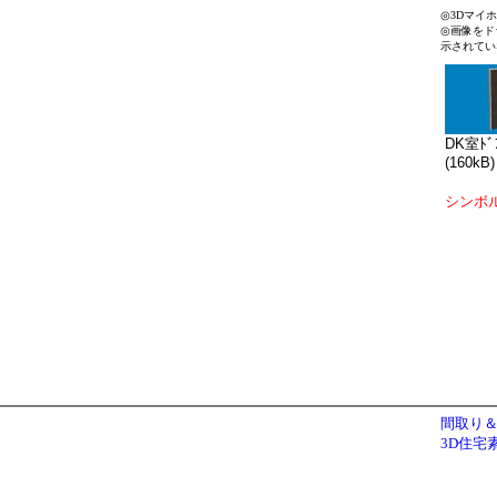
◎3Dマイ
◎画像をド
示されてい
DK室ﾄﾞｱ
(160kB)
シンボ
間取り＆
3D住宅