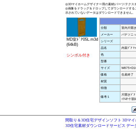
◎3Dマイホームデザイナー用の素材(パーツ/テクス
◎画像をドラッグ＆ドロップしてダウンロードする
示されていないデータはダウンロードできません。
分類
室内片開
メーカー
パナソニ
MD室ﾄﾞｱ05L.m3d
シリーズ
(64kB)
品名
内装ﾄﾞｱ ﾏｯ
シンボル付き
色
型番
サイズ
W875×D1
価格
生産終了
材質
特徴
片開きﾄﾞｱ 
備考１
ｨｱﾑｵｰｸ 
間取り＆3D住宅デザインソフト 3Dマ
3D住宅素材ダウンロードサービス デ