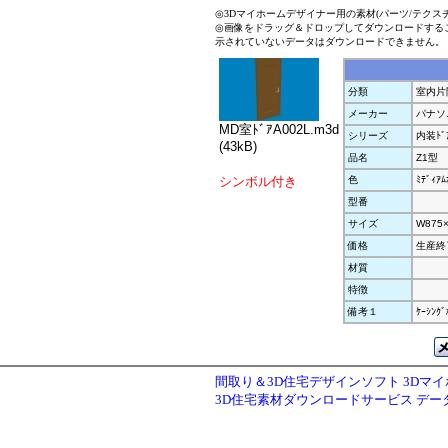
◎3Dマイホームデザイナー用の素材(パーツ/テクス
◎画像をドラッグ＆ドロップしてダウンロードする
示されていないデータはダウンロードできません。
分類
室内片
メーカー
パナソ
MD室ﾄﾞｱA002L.m3d
シリーズ
内装ﾄﾞｱ 
(43kB)
品名
Z1型
シンボル付き
色
ﾐﾃﾞｨｱ
型番
サイズ
W875×
価格
生産終
材質
特徴
備考１
ｹｰｼﾝ
間取り＆3D住宅デザインソフト 3Dマ
3D住宅素材ダウンロードサービス デ