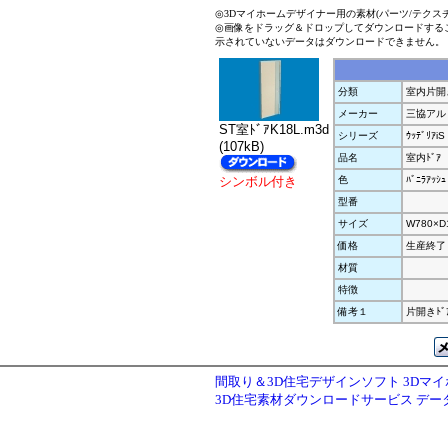
◎3Dマイホームデザイナー用の素材(パーツ/テクス
◎画像をドラッグ＆ドロップしてダウンロードする
示されていないデータはダウンロードできません。
分類
室内片開
メーカー
三協アル
ST室ﾄﾞｱK18L.m3d
シリーズ
ｳｯﾃﾞﾘｱiS
(107kB)
品名
室内ﾄﾞｱ
シンボル付き
色
ﾊﾞﾆﾗｱｯｼｭ
型番
サイズ
W780×D
価格
生産終了
材質
特徴
備考１
片開きﾄﾞｱ
間取り＆3D住宅デザインソフト 3Dマ
3D住宅素材ダウンロードサービス デ