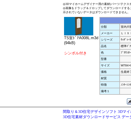
◎3Dマイホームデザイナー用の素材(パーツ/テクス
◎画像をドラッグ＆ドロップしてダウンロードする
示されていないデータはダウンロードできません。
分類
室内片
メーカー
ＬＩＸ
TS室ﾄﾞｱA008L.m3d
シリーズ
ｳｯﾃﾞｨｰﾗ
(94kB)
品名
標準ﾄﾞｱ
シンボル付き
色
ﾌﾞﾗｳﾝｵｰ
型番
サイズ
W784×
価格
生産終
材質
特徴
ﾉﾝｹｰｼ
備考１
間取り＆3D住宅デザインソフト 3Dマ
3D住宅素材ダウンロードサービス デ