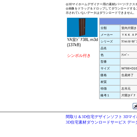
◎3Dマイホームデザイナー用の素材(パーツ/テクス
◎画像をドラッグ＆ドロップしてダウンロードする
示されていないデータはダウンロードできません。
分類
室内片開き
メーカー
ＹＫＫ Ａ
YA室ﾄﾞｱ38L.m3d
シリーズ
ﾗﾌｫﾚｽﾀ ﾓﾀﾞ
(137kB)
品名
シンボル付き
色
ｱﾝﾊﾞｰ
型番
サイズ
W788×D10
価格
生産終了
材質
特徴
左吊元
備考１
片開きﾄﾞｱ
間取り＆3D住宅デザインソフト 3Dマ
3D住宅素材ダウンロードサービス デ