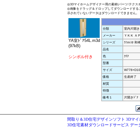
◎3Dマイホームデザイナー用の素材(パーツ/テクス
◎画像をドラッグ＆ドロップしてダウンロードする
示されていないデータはダウンロードできません。
分類
室内片開き
メーカー
ＹＫＫ Ａ
YA室ﾄﾞｱ54L.m3d
シリーズ
ﾗﾌｫﾚｽﾀ 和
(97kB)
品名
シンボル付き
色
ｸﾘｱ
型番
サイズ
W778×D10
価格
生産終了
材質
特徴
備考１
片開きﾄﾞｱ
間取り＆3D住宅デザインソフト 3Dマ
3D住宅素材ダウンロードサービス デ