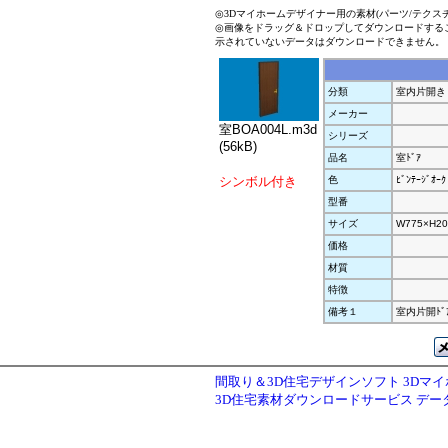
◎3Dマイホームデザイナー用の素材(パーツ/テクス
◎画像をドラッグ＆ドロップしてダウンロードする
示されていないデータはダウンロードできません。
分類
室内片開き
メーカー
室BOA004L.m3d
シリーズ
(56kB)
品名
室ﾄﾞｱ
シンボル付き
色
ﾋﾞﾝﾃｰｼﾞｵｰｸ
型番
サイズ
W775×H20
価格
材質
特徴
備考１
室内片開ﾄﾞ
間取り＆3D住宅デザインソフト 3Dマ
3D住宅素材ダウンロードサービス デ