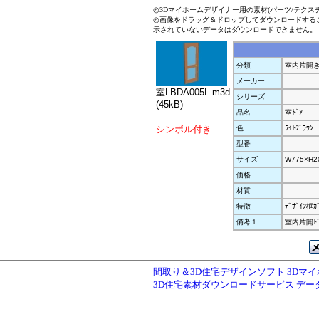
◎3Dマイホームデザイナー用の素材(パーツ/テクス
◎画像をドラッグ＆ドロップしてダウンロードする
示されていないデータはダウンロードできません。
分類
室内片開
メーカー
室LBDA005L.m3d
シリーズ
(45kB)
品名
室ﾄﾞｱ
シンボル付き
色
ﾗｲﾄﾌﾞﾗｳﾝ
型番
サイズ
W775×H2
価格
材質
特徴
ﾃﾞｻﾞｲﾝ框ｶ
備考１
室内片開ﾄﾞ
間取り＆3D住宅デザインソフト 3Dマ
3D住宅素材ダウンロードサービス デ