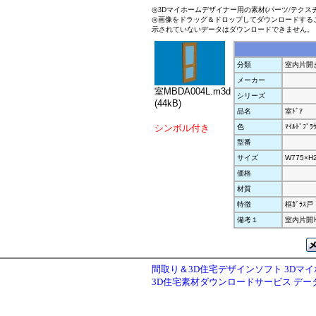
◎3Dマイホームデザイナー用の素材(パーツ/テクス
◎画像をドラッグ＆ドロップしてダウンロードする
示されていないデータはダウンロードできません。
分類
室内片開
メーカー
室MBDA004L.m3d
シリーズ
(44kB)
品名
室ﾄﾞｱ
シンボル付き
色
ﾏｲﾙﾄﾞﾌﾞﾗ
型番
サイズ
W775×H
価格
材質
特徴
框ｶﾞﾗｽ戸
備考１
室内片開ﾄ
間取り＆3D住宅デザインソフト 3Dマ
3D住宅素材ダウンロードサービス デ