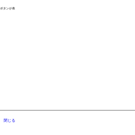
ドボタンが表
閉じる