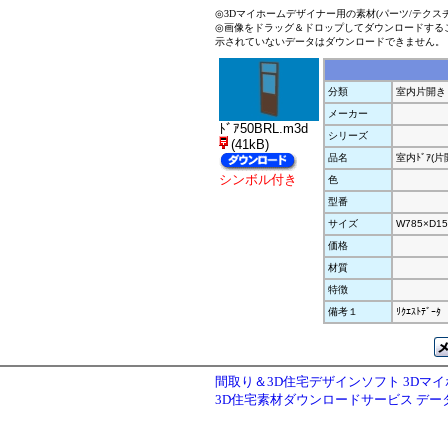
◎3Dマイホームデザイナー用の素材(パーツ/テクス
◎画像をドラッグ＆ドロップしてダウンロードする
示されていないデータはダウンロードできません。
分類
室内片開き
メーカー
ﾄﾞｱ50BRL.m3d
シリーズ
(41kB)
品名
室内ﾄﾞｱ(
シンボル付き
色
型番
サイズ
W785×D15
価格
材質
特徴
備考１
ﾘｸｴｽﾄﾃﾞｰﾀ
間取り＆3D住宅デザインソフト 3Dマ
3D住宅素材ダウンロードサービス デ