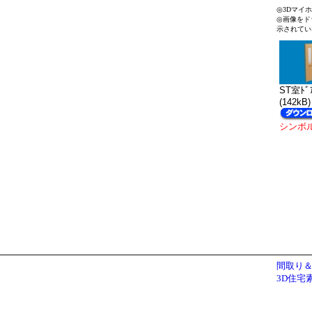
◎3Dマイ
◎画像をド
示されてい
ST室ﾄﾞ
(142kB)
シンボ
間取り＆
3D住宅