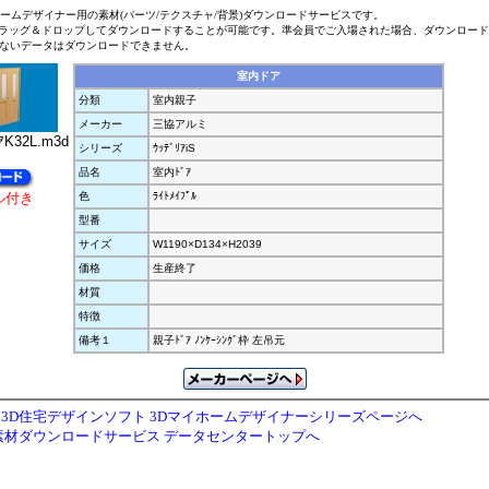
ホームデザイナー用の素材(パーツ/テクスチャ/背景)ダウンロードサービスです。
ラッグ＆ドロップしてダウンロードすることが可能です。準会員でご入場された場合、ダウンロー
ないデータはダウンロードできません。
室内ドア
分類
室内親子
メーカー
三協アルミ
ｱK32L.m3d
シリーズ
ｳｯﾃﾞﾘｱiS
品名
室内ﾄﾞｱ
ル付き
色
ﾗｲﾄﾒｲﾌﾟﾙ
型番
サイズ
W1190×D134×H2039
価格
生産終了
材質
特徴
備考１
親子ﾄﾞｱ ﾉﾝｹｰｼﾝｸﾞ枠 左吊元
3D住宅デザインソフト 3Dマイホームデザイナーシリーズページへ
素材ダウンロードサービス データセンタートップへ