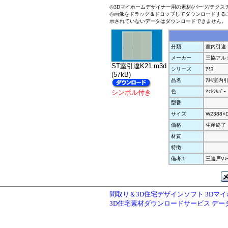
◎3Dマイホームデザイナー用の素材(パーツ/テクス
◎画像をドラッグ＆ドロップしてダウンロードする
示されていないデータはダウンロードできません。
分類
室内引違
メーカー
三協アル
ST室引違K21.m3d
シリーズ
ｱﾐｽ
(57kB)
品名
ｱﾙﾐ室内
シンボル付き
色
ﾏｯﾄｼﾙﾊﾞｰ
型番
サイズ
W2388×
価格
生産終了
材質
特徴
備考１
三連戸Vﾚ
間取り＆3D住宅デザインソフト 3Dマ
3D住宅素材ダウンロードサービス デ