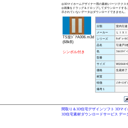
◎3Dマイホームデザイナー用の素材(パーツ/テクス
◎画像をドラッグ＆ドロップしてダウンロードする
示されていないデータはダウンロードできません。
分類
室内引違
メーカー
ＬＩＸＩ
TS室ﾄﾞｱA006.m3d
シリーズ
ｳｯﾃﾞｨｰﾗｲ
(68kB)
品名
引違戸2枚
シンボル付き
色
ﾌｫﾚｽﾄﾊﾞｰ
型番
サイズ
W1644×
価格
生産終了
材質
特徴
ﾉﾝｹｰｼﾝｸ
備考１
間取り＆3D住宅デザインソフト 3Dマ
3D住宅素材ダウンロードサービス デ