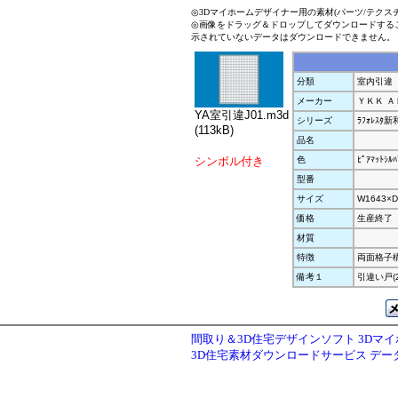
◎3Dマイホームデザイナー用の素材(パーツ/テクス
◎画像をドラッグ＆ドロップしてダウンロードする
示されていないデータはダウンロードできません。
分類
室内引違
メーカー
ＹＫＫ Ａ
YA室引違J01.m3d
シリーズ
ﾗﾌｫﾚｽﾀ
(113kB)
品名
シンボル付き
色
ﾋﾟｱﾏｯﾄｼﾙﾊ
型番
サイズ
W1643×D
価格
生産終了
材質
特徴
両面格子
備考１
引違い戸(
間取り＆3D住宅デザインソフト 3Dマ
3D住宅素材ダウンロードサービス デ