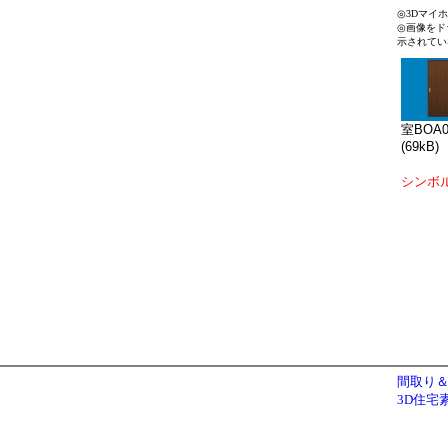
◎3Dマイ
◎画像をド
示されてい
室BOA0
(69kB)
シンボ
間取り＆
3D住宅