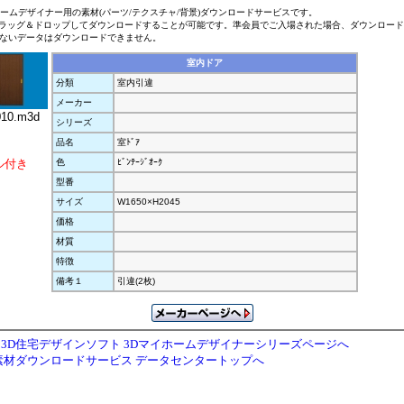
ホームデザイナー用の素材(パーツ/テクスチャ/背景)ダウンロードサービスです。
ラッグ＆ドロップしてダウンロードすることが可能です。準会員でご入場された場合、ダウンロー
ないデータはダウンロードできません。
室内ドア
分類
室内引違
メーカー
10.m3d
シリーズ
品名
室ﾄﾞｱ
ル付き
色
ﾋﾞﾝﾃｰｼﾞｵｰｸ
型番
サイズ
W1650×H2045
価格
材質
特徴
備考１
引違(2枚)
3D住宅デザインソフト 3Dマイホームデザイナーシリーズページへ
素材ダウンロードサービス データセンタートップへ