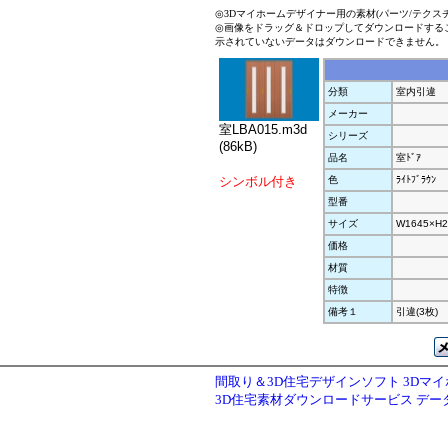
◎3Dマイホームデザイナー用の素材(パーツ/テクス
◎画像をドラッグ＆ドロップしてダウンロードする
示されていないデータはダウンロードできません。
分類
室内引違
メーカー
室LBA015.m3d
シリーズ
(86kB)
品名
室ﾄﾞｱ
シンボル付き
色
ﾗｲﾄﾌﾞﾗｳﾝ
型番
サイズ
W1645×H2
価格
材質
特徴
備考１
引違(3枚)
間取り＆3D住宅デザインソフト 3Dマ
3D住宅素材ダウンロードサービス デ