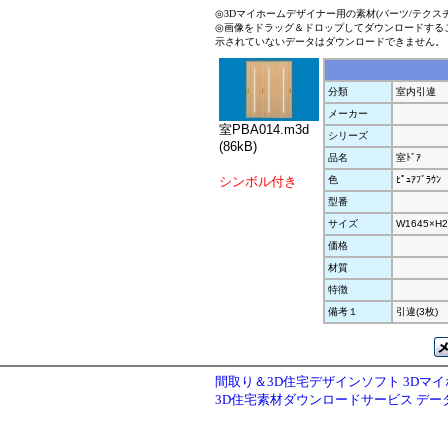
◎3Dマイホームデザイナー用の素材(パーツ/テクス
◎画像をドラッグ＆ドロップしてダウンロードする
示されていないデータはダウンロードできません。
分類
室内引違
メーカー
室PBA014.m3d
シリーズ
(86kB)
品名
室ﾄﾞｱ
シンボル付き
色
ﾋﾟｭｱﾌﾞﾗｳﾝ
型番
サイズ
W1645×H2
価格
材質
特徴
備考１
引違(3枚)
間取り＆3D住宅デザインソフト 3Dマ
3D住宅素材ダウンロードサービス デ