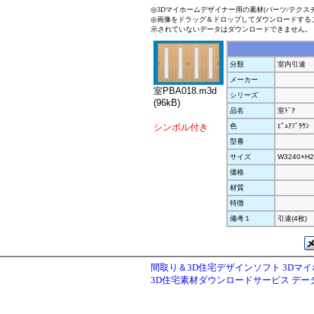
◎3Dマイホームデザイナー用の素材(パーツ/テクス
◎画像をドラッグ＆ドロップしてダウンロードする
示されていないデータはダウンロードできません。
分類
室内引違
メーカー
室PBA018.m3d
シリーズ
(96kB)
品名
室ﾄﾞｱ
シンボル付き
色
ﾋﾟｭｱﾌﾞﾗｳﾝ
型番
サイズ
W3240×H2
価格
材質
特徴
備考１
引違(4枚)
間取り＆3D住宅デザインソフト 3Dマ
3D住宅素材ダウンロードサービス デ