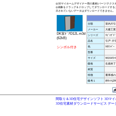
◎3Dマイホームデザイナー用の素材(パーツ/テクス
◎画像をドラッグ＆ドロップしてダウンロードする
示されていないデータはダウンロードできません。
分類
室内片引
メーカー
大建工業
DK室ﾄﾞｱD12L.m3d
シリーズ
ﾘﾋﾞﾝｸﾞﾄ
(62kB)
品名
引戸･片引 
シンボル付き
色
ﾈｵｱﾝﾊﾞｰ
型番
サイズ
W1645×
価格
生産終了
材質
特徴
重厚感のあ
備考１
枠ｾｯﾄ(Z
間取り＆3D住宅デザインソフト 3Dマ
3D住宅素材ダウンロードサービス デ