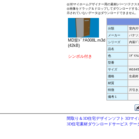
◎3Dマイホームデザイナー用の素材(パーツ/テクス
◎画像をドラッグ＆ドロップしてダウンロードする
示されていないデータはダウンロードできません。
分類
室内片
メーカー
パナソ
MD室ﾄﾞｱA008L.m3d
シリーズ
内装ﾄﾞｱ
(42kB)
品名
シンボル付き
色
ﾐﾃﾞｲｱﾑ
型番
サイズ
W1645
価格
生産終
材質
特徴
片引き戸
備考１
間取り＆3D住宅デザインソフト 3Dマ
3D住宅素材ダウンロードサービス デ