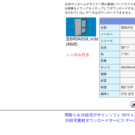
◎3Dマイホームデザイナー用の素材(パーツ/テクス
◎画像をドラッグ＆ドロップしてダウンロードする
示されていないデータはダウンロードできません。
分類
室内片引
メーカー
室BRDA010L.m3d
シリーズ
(46kB)
品名
室ﾄﾞｱ
シンボル付き
色
ﾌﾞﾗｳﾝ
型番
サイズ
W1650×H
価格
材質
特徴
框ｶﾞﾗｽ戸
備考１
片引 左引
間取り＆3D住宅デザインソフト 3Dマ
3D住宅素材ダウンロードサービス デ