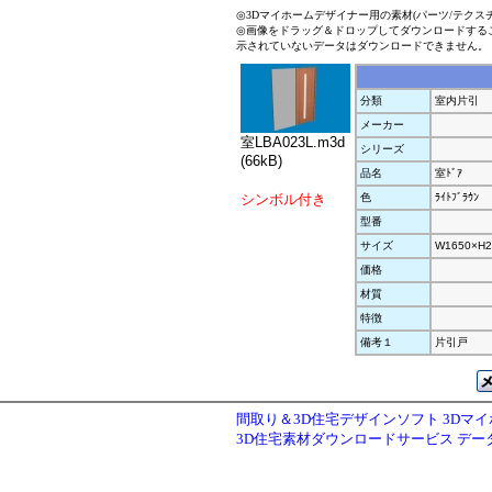
◎3Dマイホームデザイナー用の素材(パーツ/テクス
◎画像をドラッグ＆ドロップしてダウンロードする
示されていないデータはダウンロードできません。
分類
室内片引
メーカー
室LBA023L.m3d
シリーズ
(66kB)
品名
室ﾄﾞｱ
シンボル付き
色
ﾗｲﾄﾌﾞﾗｳﾝ
型番
サイズ
W1650×H2
価格
材質
特徴
備考１
片引戸
間取り＆3D住宅デザインソフト 3Dマ
3D住宅素材ダウンロードサービス デ