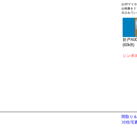
◎3Dマイ
◎画像をド
示されてい
折戸A00
(60kB)
シンボ
間取り＆
3D住宅