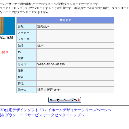
ホームデザイナー用の素材(パーツ/テクスチャ/背景)ダウンロードサービスです。
ラッグ＆ドロップしてダウンロードすることが可能です。準会員でご入場された場合、ダウンロー
ないデータはダウンロードできません。
室内ドア
分類
室内折戸
メーカー
2L.m3d
シリーズ
品名
折戸
ル付き
色
型番
サイズ
W830×D100×H2350
価格
材質
特徴
備考１
汎用 片折戸 ﾐﾗｰ付
3D住宅デザインソフト 3Dマイホームデザイナーシリーズページへ
素材ダウンロードサービス データセンタートップへ