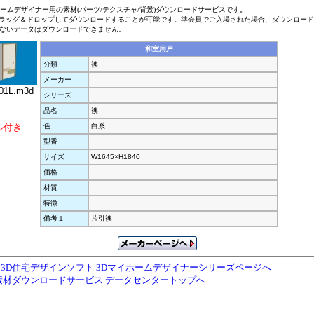
ホームデザイナー用の素材(パーツ/テクスチャ/背景)ダウンロードサービスです。
ラッグ＆ドロップしてダウンロードすることが可能です。準会員でご入場された場合、ダウンロー
ないデータはダウンロードできません。
和室用戸
分類
襖
メーカー
01L.m3d
シリーズ
品名
襖
ル付き
色
白系
型番
サイズ
W1645×H1840
価格
材質
特徴
備考１
片引襖
3D住宅デザインソフト 3Dマイホームデザイナーシリーズページへ
素材ダウンロードサービス データセンタートップへ