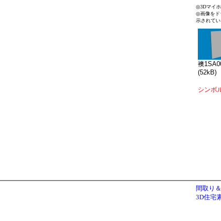
◎3Dマイ
◎画像をド
示されてい
襖1SA0
(52kB)
シンボ
間取り＆
3D住宅